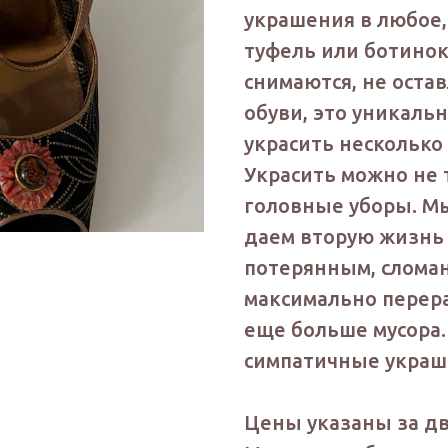
украшения в любое,
туфель или ботинок
снимаются, не оста
обуви, это уникаль
украсить несколько п
Украсить можно не т
головные уборы. Мы 
даем вторую жизнь
потерянным, слома
максимально перер
еще больше мусора. 
симпатичные украш
Цены указаны за две