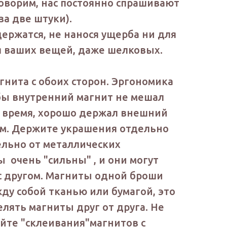
говорим, нас постоянно спрашивают
за две штуки).
ержатся, не нанося ущерба ни для
я ваших вещей, даже шелковых.
гнита с обоих сторон. Эргономика
обы внутренний магнит не мешал
же время, хорошо держал внешний
ем. Держите украшения отдельно
дельно от металлических
 очень "сильны" , и они могут
 с другом. Магниты одной броши
у собой тканью или бумагой, это
елять магниты друг от друга. Не
айте "склеивания"магнитов с