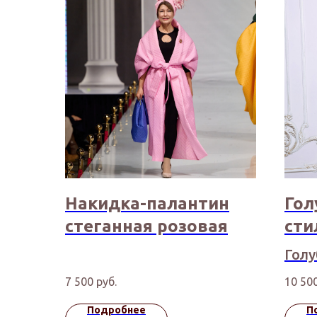
Накидка-палантин
Гол
стеганная розовая
сти
Голу
жил
7 500
руб.
10 50
регу
Подробнее
П