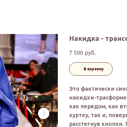
Накидка - тран
руб.
7 500
В корзину
Это фактически син
накидки-трасформе
как передом, как вт
куртку, так и, пове
расстегнув кнопки. 