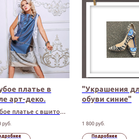
убое платье в
"Украшения д
ле арт-деко.
обуви синие"
бое платье с вшитой
еткой с кружевами
0
руб.
1 800
руб.
лируется в районе
одробнее
Подробнее